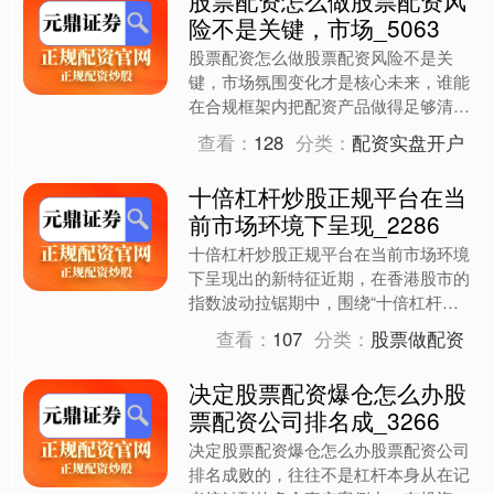
险不是关键，市场_5063
股票配资怎么做股票配资风险不是关
键，市场氛围变化才是核心未来，谁能
在合规框架内把配资产品做得足够清
晰、可理解，谁就更有机会获得长期稳
查看：
128
分类：
配资实盘开户
定的用户群体。在合规渠道，投....
十倍杠杆炒股正规平台在当
前市场环境下呈现_2286
十倍杠杆炒股正规平台在当前市场环境
下呈现出的新特征近期，在香港股市的
指数波动拉锯期中，围绕“十倍杠杆炒
股正规平台”的话题再度升温。根据最
查看：
107
分类：
股票做配资
新公开调研数据，许多中长....
决定股票配资爆仓怎么办股
票配资公司排名成_3266
决定股票配资爆仓怎么办股票配资公司
排名成败的，往往不是杠杆本身从在记