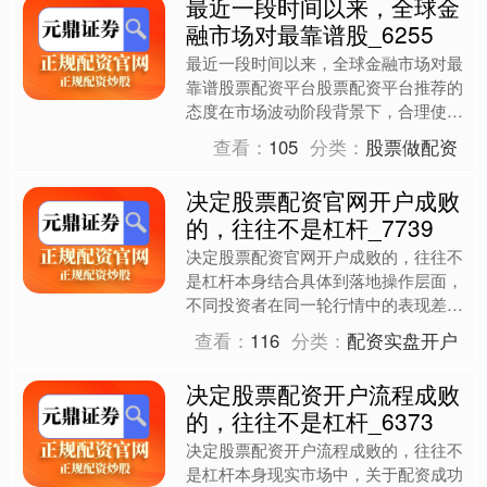
最近一段时间以来，全球金
融市场对最靠谱股_6255
最近一段时间以来，全球金融市场对最
靠谱股票配资平台股票配资平台推荐的
态度在市场波动阶段背景下，合理使用
最靠谱股票配资平台股票配资平台推荐
查看：
105
分类：
股票做配资
能够优化资金效率，但需注....
决定股票配资官网开户成败
的，往往不是杠杆_7739
决定股票配资官网开户成败的，往往不
是杠杆本身结合具体到落地操作层面，
不同投资者在同一轮行情中的表现差异
巨大，配资只是放大这一差异的镜
查看：
116
分类：
配资实盘开户
子。，可以总结出股票配资官网....
决定股票配资开户流程成败
的，往往不是杠杆_6373
决定股票配资开户流程成败的，往往不
是杠杆本身现实市场中，关于配资成功