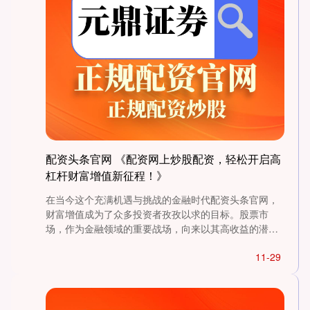
深证成指
14311.01
+200.89
+1.42%
配资头条官网 《配资网上炒股配资，轻松开启高
杠杆财富增值新征程！》
沪深300
4694.44
+43.13
+0.93%
在当今这个充满机遇与挑战的金融时代配资头条官网，
财富增值成为了众多投资者孜孜以求的目标。股票市
场，作为金融领域的重要战场，向来以其高收益的潜力
吸引着无数人的目光....
11-29