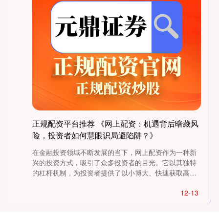
北证50
1134.24
+11.37
+1.01%
创业板指
3563.12
+47.56
+1.35%
正规配资平台推荐 《网上配资：机遇背后暗藏风
险，投资者如何慧眼识局避陷阱？》
在金融投资领域不断发展的当下，网上配资作为一种新
兴的投资方式，吸引了众多投资者的目光。它以其独特
的杠杆机制，为投资者提供了以小博大、快速获取高额
收益的潜在机遇。....
12-13
基金指数
7242.10
+12.30
+0.17%