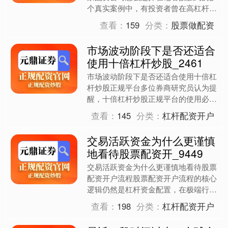
个真实案例中，有投资者曾在高杠杆环
境下遭遇爆仓，也有人在控制风险后实
查看：
159
分类：
股票做配资
现收益曲线的稳定。部分投....
市场波动阶段下是否还适合
使用十倍杠杆炒股_2461
市场波动阶段下是否还适合使用十倍杠
杆炒股正规平台多位券商研究员认为提
醒，十倍杠杆炒股正规平台的使用必须
严格遵循风险管理原则，避免短期操作
查看：
145
分类：
杠杆配资开户
造成损失。 当越来越多投....
交易活跃资金为什么更谨慎
地看待股票配资开_9449
交易活跃资金为什么更谨慎地看待股票
配资开户流程股票配资开户流程的核心
逻辑仍然是杠杆资金配置，在极端行情
下，杠杆仓位会加速净值波动。投资者
查看：
198
分类：
杠杆配资开户
应先设定可接受的最大亏损....