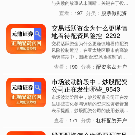
与失败的故事从未间断，关键在于投资
者如何理解和运用杠杆。部分投资者在
查看：
197
分类：
股票做配资
早期追求短期收益，对股票....
交易活跃资金为什么更谨慎
地看待配资风险控_2292
交易活跃资金为什么更谨慎地看待配资
风险控制近期，在亚太地区股市的高波
动调整期中，围绕“配资风险控制”的话
题再度升温。来自多家互联网券商后台
查看：
190
分类：
配资实盘开户
的数据整理，许多中长期....
市场波动阶段中，炒股配资
公司正在发生哪些_9543
市场波动阶段中，炒股配资公司正在发
生哪些变化参与调研的资深投资者普遍
表示提醒，炒股配资公司的使用必须严
格遵循风险管理原则，避免短期操作造
查看：
171
分类：
杠杆配资开户
成损失。 从监管导向和行....
股票配资怎么做股票配资风