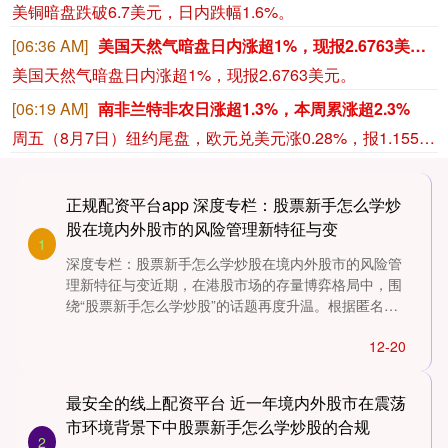
美铜暗盘跌破6.7美元，日内跌幅1.6%。
[06:36 AM]
美国天然气暗盘日内涨超1%，现报2.6763美元。
美国天然气暗盘日内涨超1%，现报2.6763美元。
[06:19 AM]
南非兰特非农日涨超1.3%，本周累涨超2.3%
周五（8月7日）纽约尾盘，欧元兑美元涨0.28%，报1.1558，北京时间20:30发布美国非农就业报告带来一波短线拉升行情，本周累计上涨0.27%，整体呈现出W形走势。英镑兑美元涨0.28%，报1.3492，本周累涨0.75%。美元兑瑞郎跌0.53%，报0.8080，本周涨0.06%。商品货币对中，澳元兑美元涨0.50%、本周累涨0.68%，纽元兑美元涨0.39%、本周累涨0.23%，美元兑加元跌0.52%、本周累跌0.56%。瑞典克朗兑美元涨0.01%、本周累涨0.26%，挪威克朗兑美元涨0.37%、本周累跌0.43%，丹麦克朗兑美元涨0.28%、本周累涨0.27%。波兰兹罗提兑美元涨0.39%、本周累涨0.53%，美元兑匈牙利福林跌0.88%、本周累跌0.77%。土耳其里拉兑美元跌0.13%、本周累跌0.40%，南非兰特兑美元涨1.34%、本周累涨2.32%，墨西哥比索兑美元涨0.56%、本周累涨1.19%，巴西雷亚尔兑美元涨0.56%、本周累跌0.23%呈现出V形走势。
正规配资平台app 深度专栏：股票新手怎么学炒
股在境内外股市的风险管理新特征与变
1
深度专栏：股票新手怎么学炒股在境内外股市的风险管
理新特征与变近期，在港股市场的存量博弈格局中，围
绕“股票新手怎么学炒股”的话题再度升温。根据匿名统
计口径估算，不....
12-20
最安全的线上配资平台 近一年境内外股市在震荡
市环境背景下中股票新手怎么学炒股的合规
2