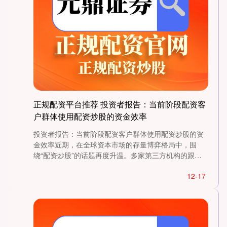
正规配资平台推荐 投资者报告：当前阶段配资客
户群体使用配资炒股的资金效率
投资者报告：当前阶段配资客户群体使用配资炒股的资
金效率近期，在全球资本市场的存量博弈格局中，围
上证综指
3940.04
+39.68
+1.02%
绕“配资炒股”的话题再度升温。多家第三方机构的跟踪
数据显示，不少波....
12-17