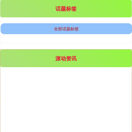
话题标签
创业板指
3563.12
+47.56
+1.35%
全部话题标签
滚动资讯
正规配资平台推荐 《网上配资：机遇背后暗藏风险，投资者如何慧眼
识局避陷阱？》
基金指数
7242.10
+12.30
+0.17%
股票做配资
12-13
在金融投资领域不断发展的当下，网上配资作为一种新兴的投资方
式，吸引了众多投资者的目光。它以其独特的杠杆机制，为投资者
提供
正规配资平台推荐 从投资者群体视角看股票配资平台哪个最好的产品
设计实战经验