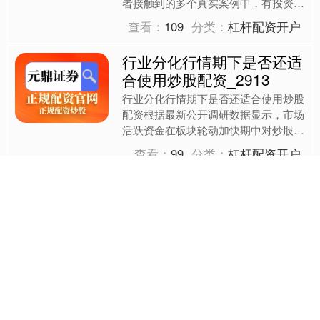
者接触到的多个真实案例中，有投资者
曾在高杠杆环境下遭遇爆仓，也有人在
查看：
109
分类：
杠杆配资开户
控制风险后实现收益曲线的....
行业分化行情期下是否还适
合使用炒股配资_2913
行业分化行情期下是否还适合使用炒股
配资根据最新公开调研数据显示，市场
活跃资金在板块轮动加快期中对炒股配
资的操作行为差异明显。 炒股配资本
查看：
99
分类：
杠杆配资开户
质上是一种保证金形式的杠....
最受欢迎的配资平台正规股
票杠杆平台在当前_7848
最受欢迎的配资平台正规股票杠杆平台
在当前市场环境下呈现出的新特征从调
研过程中不乏典型案例，有人因追逐高
倍杠杆在短期内亏损惨重，也有人通过
查看：
120
分类：
股票做配资
谨慎使用配资工具实现了稳....
杠杆资金操作使用线上实盘