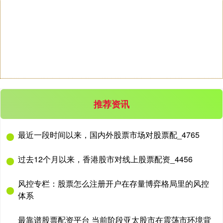
杠杆配资开户
12-20
从场内活跃资金视角看杠杆资金的合规边界实践路径近期，在亚太
股市的指数反复拉锯阶段中，围绕“杠杆资金”的话题再度升温。根
据
推荐资讯
最近一段时间以来，国内外股票市场对股票配_4765
过去12个月以来，香港股市对线上股票配资_4456
风控专栏：股票怎么注册开户在存量博弈格局里的风控
体系
最靠谱股票配资平台 当前阶段亚太股市在震荡市环境背